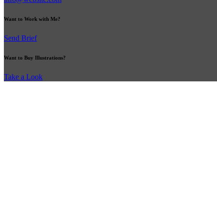
Want to Work with Me?
Send Brief
Want to Buy Illustrations?
Take a Look