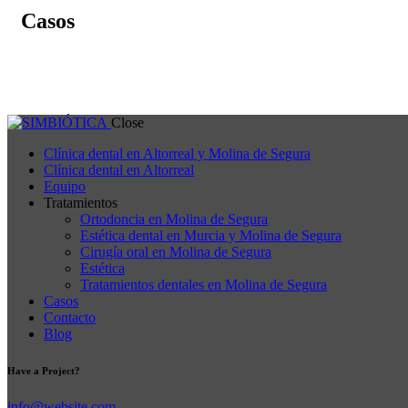
Casos
Close
Clínica dental en Altorreal y Molina de Segura
Clínica dental en Altorreal
Equipo
Tratamientos
Ortodoncia en Molina de Segura
Estética dental en Murcia y Molina de Segura
Cirugía oral en Molina de Segura
Estética
Tratamientos dentales en Molina de Segura
Casos
Contacto
Blog
Have a Project?
info@website.com