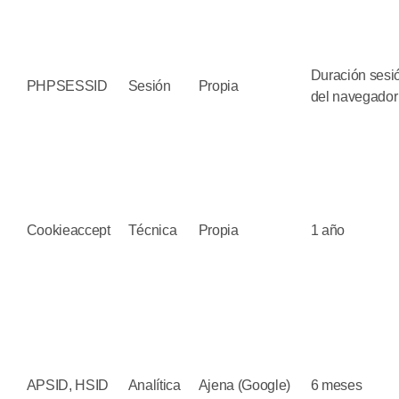
Duración sesi
PHPSESSID
Sesión
Propia
del navegador
Cookieaccept
Técnica
Propia
1 año
APSID, HSID
Analítica
Ajena (Google)
6 meses