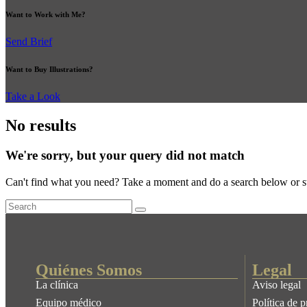
Want to Work with Me?
Send Brief
Want to Buy Illustrations?
Take a Look
No results
We're sorry, but your query did not match
Can't find what you need? Take a moment and do a search below or s
Quiénes Somos
Legal
La clínica
Aviso legal
Equipo médico
Política de 