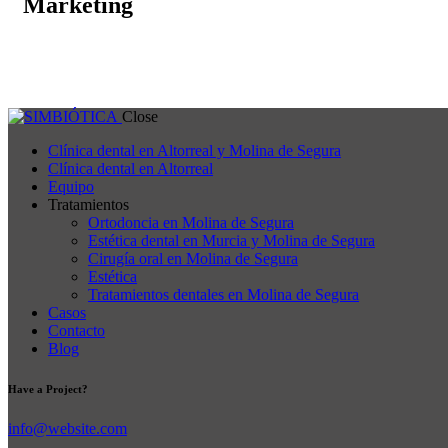
Marketing
Close
Clínica dental en Altorreal y Molina de Segura
Clínica dental en Altorreal
Equipo
Tratamientos
Ortodoncia en Molina de Segura
Estética dental en Murcia y Molina de Segura
Cirugía oral en Molina de Segura
Estética
Tratamientos dentales en Molina de Segura
Casos
Contacto
Blog
Have a Project?
info@website.com