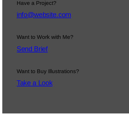
Have a Project?
info@website.com
Want to Work with Me?
Send Brief
Want to Buy Illustrations?
Take a Look