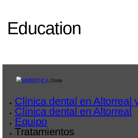
Education
Close
Clínica dental en Altorreal
Clínica dental en Altorreal
Equipo
Tratamientos