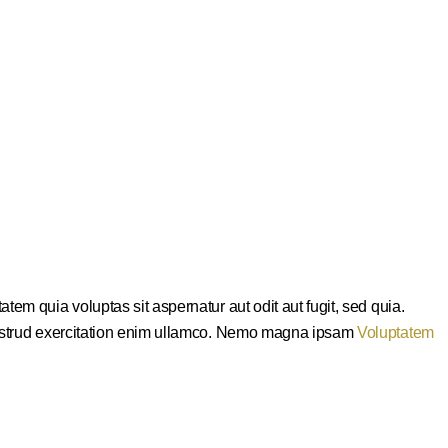
em quia voluptas sit aspernatur aut odit aut fugit, sed quia.
 nostrud exercitation enim ullamco. Nemo magna ipsam
Voluptatem