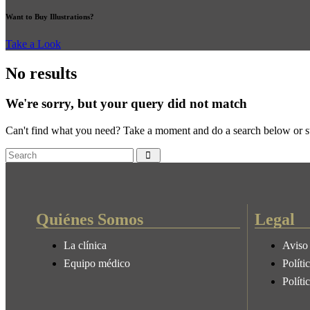
Want to Buy Illustrations?
Take a Look
No results
We're sorry, but your query did not match
Can't find what you need? Take a moment and do a search below or s
Quiénes Somos
Legal
La clínica
Aviso 
Equipo médico
Políti
Políti