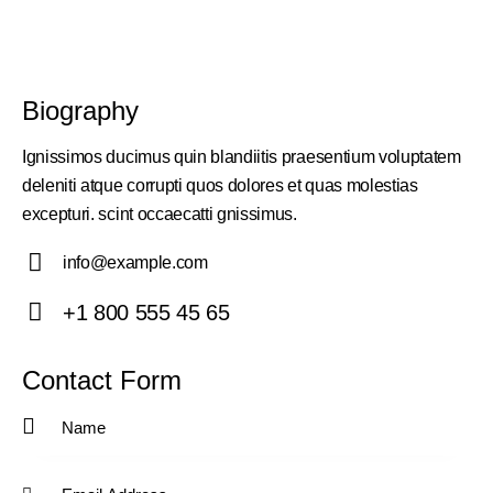
Biography
Ignissimos ducimus quin blandiitis praesentium voluptatem
deleniti atque corrupti quos dolores et quas molestias
excepturi. scint occaecatti gnissimus.
info@example.com
E-
+1 800 555 45 65
m
Ph
ail:
on
Contact Form
e: