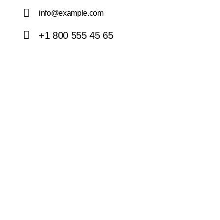
info@example.com
E-
+1 800 555 45 65
m
Ph
ail:
on
e: