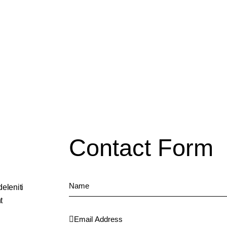
Contact Form
eleniti
t