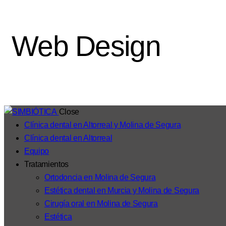
Web Design
Close
Clínica dental en Altorreal y Molina de Segura
Clínica dental en Altorreal
Equipo
Tratamientos
Ortodoncia en Molina de Segura
Estética dental en Murcia y Molina de Segura
Cirugía oral en Molina de Segura
Estética