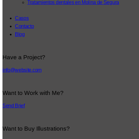
Tratamientos dentales en Molina de Segura
Casos
Contacto
Blog
Have a Project?
info@website.com
Want to Work with Me?
Send Brief
Want to Buy Illustrations?